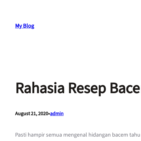
Skip
to
content
My Blog
Rahasia Resep Bac
•
August 21, 2020
admin
Pasti hampir semua mengenal hidangan bacem tahu 