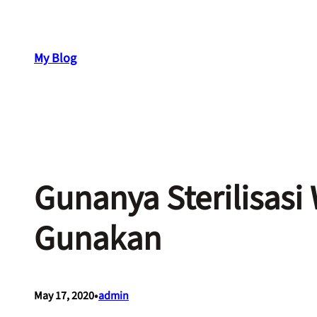
Skip
to
content
My Blog
Gunanya Sterilisas
Gunakan
•
May 17, 2020
admin