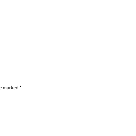
re marked
*