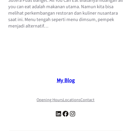
Sutera Puas Banget. All You Can Eat Biasanya hidangan all
you can eat adalah makanan utama. Namun kita bisa
melihat perkembangan restoran dan kuliner nusantara
saat ini. Menu tengah seperti menu dimsum, pempek
menjadi alternatif…
My Blog
Opening Hours
Locations
Contact
LinkedIn
Facebook
Instagram