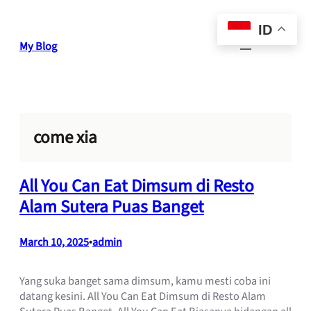
Skip
to
ID
content
My Blog
come xia
All You Can Eat Dimsum di Resto
Alam Sutera Puas Banget
March 10, 2025
•
admin
Yang suka banget sama dimsum, kamu mesti coba ini
datang kesini. All You Can Eat Dimsum di Resto Alam